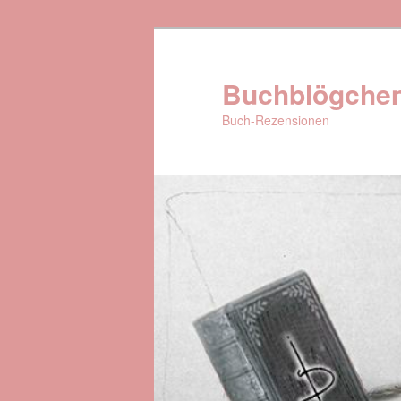
Buchblögche
Buch-Rezensionen