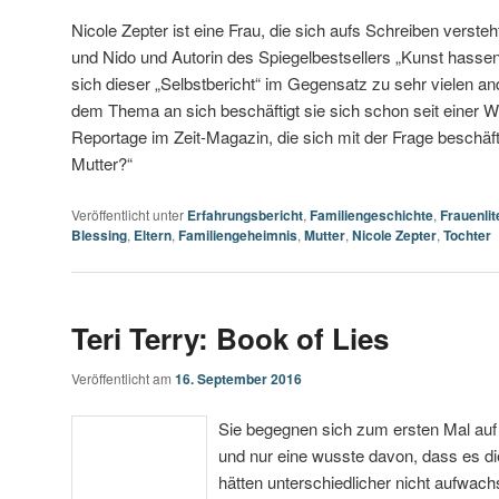
Nicole Zepter ist eine Frau, die sich aufs Schreiben verste
und Nido und Autorin des Spiegelbestsellers „Kunst hassen
sich dieser „Selbstbericht“ im Gegensatz zu sehr vielen ande
dem Thema an sich beschäftigt sie sich schon seit einer We
Reportage im Zeit-Magazin, die sich mit der Frage beschäft
Mutter?“
Veröffentlicht unter
Erfahrungsbericht
,
Familiengeschichte
,
Frauenlit
Blessing
,
Eltern
,
Familiengeheimnis
,
Mutter
,
Nicole Zepter
,
Tochter
Teri Terry: Book of Lies
Veröffentlicht am
16. September 2016
Sie begegnen sich zum ersten Mal auf 
und nur eine wusste davon, dass es di
hätten unterschiedlicher nicht aufwac