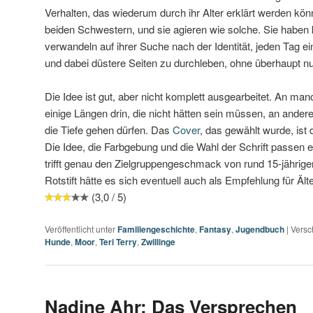
Verhalten, das wiederum durch ihr Alter erklärt werden könn
beiden Schwestern, und sie agieren wie solche. Sie haben
verwandeln auf ihrer Suche nach der Identität, jeden Tag e
und dabei düstere Seiten zu durchleben, ohne überhaupt n
Die Idee ist gut, aber nicht komplett ausgearbeitet. An manc
einige Längen drin, die nicht hätten sein müssen, an ander
die Tiefe gehen dürfen. Das
Cover
, das gewählt wurde, ist
Die Idee, die Farbgebung und die Wahl der Schrift passen 
trifft genau den Zielgruppengeschmack von rund 15-jähri
Rotstift hätte es sich eventuell auch als Empfehlung für Ält
(3,0 / 5)
Veröffentlicht unter
Familiengeschichte
,
Fantasy
,
Jugendbuch
|
Versc
Hunde
,
Moor
,
Teri Terry
,
Zwillinge
Nadine Ahr: Das Versprechen