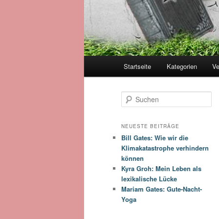
Hauptmenü
Startseite
Kategorien
Ve
Zum
Zum
Inhalt
sekundären
S
u
wechseln
Inhalt
c
h
NEUESTE BEITRÄGE
e
Bill Gates: Wie wir die
wechseln
n
Klimakatastrophe verhindern
können
Kyra Groh: Mein Leben als
lexikalische Lücke
Mariam Gates: Gute-Nacht-
Yoga