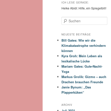
ICH LESE GERADE:
Heike Abidi: Hilfe, ein Spiegelbill!
S
u
c
h
NEUESTE BEITRÄGE
e
Bill Gates: Wie wir die
n
Klimakatastrophe verhindern
können
Kyra Groh: Mein Leben als
lexikalische Lücke
Mariam Gates: Gute-Nacht-
Yoga
Markus Grolik: Gizmo – auch
Drachen brauchen Freunde
Janie Bynum: „Das
Plapperküken“
ARCHIV
Juli 2021