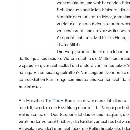
wohlbehüteten und wohlhabenden Elter
Schulbesuch und tollen Kleidern, die a
Verhältnissen mitten im Moor, gemeins
zu der die Leute nur dann kamen, wen
weiterwussten und so verzweifelt waren
Anspruch nahmen. Mal für ein Huhn, ma
etwas Milch.
Die Frage, warum die eine so leben mu
durfte, quält die beiden. Warum dachte die Mutter, sie müss
wegsperren, vor sich selbst und andere vor ihm schützen? U
richtige Entscheidung getroffen? Nur langsam kommen die
schrecklichen Familiengeheimnisses und können sich d
entziehen…
Ein typisches
Teri-Terry
-Buch, auch wenn es sich diesmal 
handelt, sondern die Erzählung eher mit der Vergangenheit 
Schichten spielt. Das Szenario ist düster und magisch, die
Großmutter versucht haben, die Kinder vor sich selbst zu 
Bisweilen wundert man sich über die Kaltschnäutzigkeit de