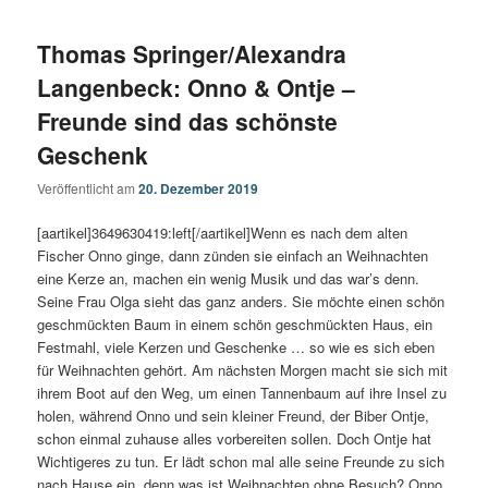
Thomas Springer/Alexandra
Langenbeck: Onno & Ontje –
Freunde sind das schönste
Geschenk
Veröffentlicht am
20. Dezember 2019
[aartikel]3649630419:left[/aartikel]Wenn es nach dem alten
Fischer Onno ginge, dann zünden sie einfach an Weihnachten
eine Kerze an, machen ein wenig Musik und das war’s denn.
Seine Frau Olga sieht das ganz anders. Sie möchte einen schön
geschmückten Baum in einem schön geschmückten Haus, ein
Festmahl, viele Kerzen und Geschenke … so wie es sich eben
für Weihnachten gehört. Am nächsten Morgen macht sie sich mit
ihrem Boot auf den Weg, um einen Tannenbaum auf ihre Insel zu
holen, während Onno und sein kleiner Freund, der Biber Ontje,
schon einmal zuhause alles vorbereiten sollen. Doch Ontje hat
Wichtigeres zu tun. Er lädt schon mal alle seine Freunde zu sich
nach Hause ein, denn was ist Weihnachten ohne Besuch? Onno