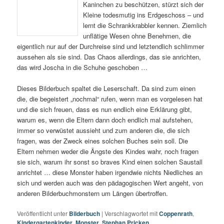
Kaninchen zu beschützen, stürzt sich der
Kleine todesmutig ins Erdgeschoss – und
lernt die Schrankkrabbler kennen. Ziemlich
unflätige Wesen ohne Benehmen, die
eigentlich nur auf der Durchreise sind und letztendlich schlimmer
aussehen als sie sind. Das Chaos allerdings, das sie anrichten,
das wird Joscha in die Schuhe geschoben …
Dieses Bilderbuch spaltet die Leserschaft. Da sind zum einen
die, die begeistert „nochmal“ rufen, wenn man es vorgelesen hat
und die sich freuen, dass es nun endlich eine Erklärung gibt,
warum es, wenn die Eltern dann doch endlich mal aufstehen,
immer so verwüstet aussieht und zum anderen die, die sich
fragen, was der Zweck eines solchen Buches sein soll. Die
Eltern nehmen weder die Ängste des Kindes wahr, noch fragen
sie sich, warum ihr sonst so braves Kind einen solchen Saustall
anrichtet … diese Monster haben irgendwie nichts Niedliches an
sich und werden auch was den pädagogischen Wert angeht, von
anderen Bilderbuchmonstern um Längen übertroffen.
Veröffentlicht unter
Bilderbuch
|
Verschlagwortet mit
Coppenrath
,
Kindergartenkinder
,
Monster
,
Stephan Pricken