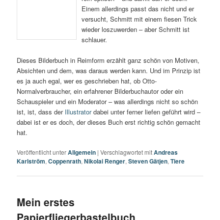
Einem allerdings passt das nicht und er
versucht, Schmitt mit einem fiesen Trick
wieder loszuwerden – aber Schmitt ist
schlauer.
Dieses Bilderbuch in Reimform erzählt ganz schön von Motiven,
Absichten und dem, was daraus werden kann. Und im Prinzip ist
es ja auch egal, wer es geschrieben hat, ob Otto-
Normalverbraucher, ein erfahrener Bilderbuchautor oder ein
Schauspieler und ein Moderator – was allerdings nicht so schön
ist, ist, dass der
Illustrator
dabei unter ferner liefen geführt wird –
dabei ist er es doch, der dieses Buch erst richtig schön gemacht
hat.
Veröffentlicht unter
Allgemein
|
Verschlagwortet mit
Andreas
Karlström
,
Coppenrath
,
Nikolai Renger
,
Steven Gätjen
,
Tiere
Mein erstes
Papierfliegerbastelbuch