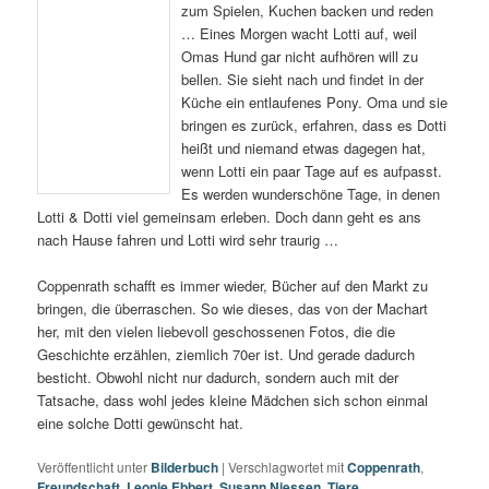
zum Spielen, Kuchen backen und reden
… Eines Morgen wacht Lotti auf, weil
Omas Hund gar nicht aufhören will zu
bellen. Sie sieht nach und findet in der
Küche ein entlaufenes Pony. Oma und sie
bringen es zurück, erfahren, dass es Dotti
heißt und niemand etwas dagegen hat,
wenn Lotti ein paar Tage auf es aufpasst.
Es werden wunderschöne Tage, in denen
Lotti & Dotti viel gemeinsam erleben. Doch dann geht es ans
nach Hause fahren und Lotti wird sehr traurig …
Coppenrath schafft es immer wieder, Bücher auf den Markt zu
bringen, die überraschen. So wie dieses, das von der Machart
her, mit den vielen liebevoll geschossenen Fotos, die die
Geschichte erzählen, ziemlich 70er ist. Und gerade dadurch
besticht. Obwohl nicht nur dadurch, sondern auch mit der
Tatsache, dass wohl jedes kleine Mädchen sich schon einmal
eine solche Dotti gewünscht hat.
Veröffentlicht unter
Bilderbuch
|
Verschlagwortet mit
Coppenrath
,
Freundschaft
,
Leonie Ebbert
,
Susann Niessen
,
Tiere