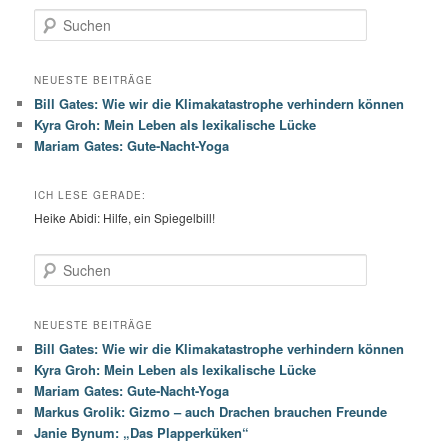
S
u
c
h
NEUESTE BEITRÄGE
e
Bill Gates: Wie wir die Klimakatastrophe verhindern können
n
Kyra Groh: Mein Leben als lexikalische Lücke
Mariam Gates: Gute-Nacht-Yoga
ICH LESE GERADE:
Heike Abidi: Hilfe, ein Spiegelbill!
S
u
c
h
NEUESTE BEITRÄGE
e
Bill Gates: Wie wir die Klimakatastrophe verhindern können
n
Kyra Groh: Mein Leben als lexikalische Lücke
Mariam Gates: Gute-Nacht-Yoga
Markus Grolik: Gizmo – auch Drachen brauchen Freunde
Janie Bynum: „Das Plapperküken“