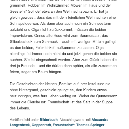
grummelt. Robben im Wohnzimmer, Möwen im Haus und der
Seestern? Soll der etwa an den Weihnachtsbaum. Er hat ja
gleich gewusst, dass das mit dem feierlichen Weihnachten eine
Schnapsidee war. Als dann aber auch noch ein Schneesturm
aufzieht und Olga nicht zurückkommt, müssen die beiden
improvisieren. Onnos alte Hose wird zum Baumersatz, das
Silberbesteck zum Schmuck – auch mit wenigen Mitteln gelingt
es den beiden, Feierlichkeit aufkommen zu lassen. Olga
allerdings ist immer noch nicht da und jetzt gehen die beiden sie
suchen. Sie ist eingeschneit worden. Aber zum Glück haben die
drei ja Freunde – und die dürfen dann später, als alle zusammen
feiern, sogar am Baum hängen.
Die Geschichten der kleinen „Familie“ auf ihrer Insel sind nie
ohne Hintergrund, geschickt gelingt es, den Kindern etwas
beizubringen, was fürs Leben wichtig ist. Wobei die Quintessenz
immer die Gleiche ist: Freundschaft ist das Salz in der Suppe
des Lebens.
Veröffentlicht unter
Bilderbuch
|
Verschlagwortet mit
Alexandra
Langenbeck
,
Coppenrath
,
Freundschaft
,
Thomas Springer
,