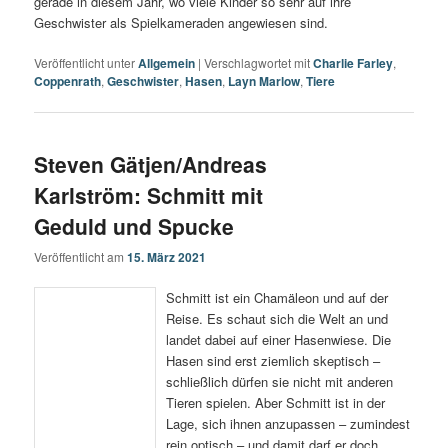
gerade in diesem Jahr, wo viele Kinder so sehr auf ihre
Geschwister als Spielkameraden angewiesen sind.
Veröffentlicht unter
Allgemein
|
Verschlagwortet mit
Charlie Farley
,
Coppenrath
,
Geschwister
,
Hasen
,
Layn Marlow
,
Tiere
Steven Gätjen/Andreas
Karlström: Schmitt mit
Geduld und Spucke
Veröffentlicht am
15. März 2021
Schmitt ist ein Chamäleon und auf der
Reise. Es schaut sich die Welt an und
landet dabei auf einer Hasenwiese. Die
Hasen sind erst ziemlich skeptisch –
schließlich dürfen sie nicht mit anderen
Tieren spielen. Aber Schmitt ist in der
Lage, sich ihnen anzupassen – zumindest
rein optisch – und damit darf er doch.