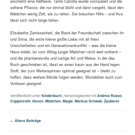
erscheint eine Rafflesie. Tante Camilla wurde verzaubert und die
seltene Pflanze, die nur einmal blüht und dann vergeht, lässt den
Mädchen wenig Zeit, sie zu retten. Sie brauchen Hilfe – und Ava
lässt sich nicht lange bitten.
Elisabeths Zerrissenheit, die Band der Freundschaft zwischen ihr
und Stina, die erste kleine große Liebe mit all ihren
Unsicherheiten und ein Generationenkonflikt – was die kleine
Hexe erlebt, ist vom Alltag junger Mädchen nicht weit entfernt –
und die phantasievolle und lustige Art und Weise, in der das
Buch geschrieben ist, lässt es einen kaum aus der Hand legen.
Stoff, der zum Weiterspinnen optimal geeignet ist – bleibt zu
hoffen, dass weitere Bände folgen werden. Wunderbar auch zum
Vorlesen geeignet.
Veröffentlicht unter
Kinderbuch
|
Verschlagwortet mit
Andrea Russo
,
Coppenrath
,
Hexen
,
Mädchen
,
Magie
,
Markus Schwab
,
Zauberei
Beitrags-
←
Ältere Beiträge
Navigation